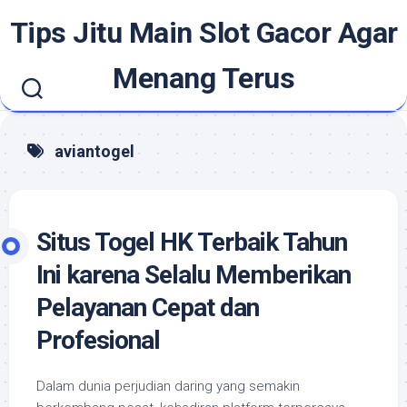
Skip
Tips Jitu Main Slot Gacor Agar
to
content
Menang Terus
aviantogel
Situs Togel HK Terbaik Tahun
Ini karena Selalu Memberikan
Pelayanan Cepat dan
Profesional
Dalam dunia perjudian daring yang semakin