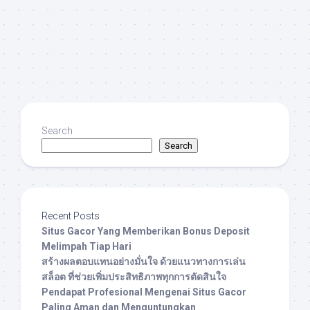
Search
Search
Recent Posts
Situs Gacor Yang Memberikan Bonus Deposit
Melimpah Tiap Hari
สร้างผลตอบแทนอย่างมั่นใจ ด้วยแนวทางการเล่น
สล็อต ที่ช่วยเพิ่มประสิทธิภาพทุกการตัดสินใจ
Pendapat Profesional Mengenai Situs Gacor
Paling Aman dan Menguntungkan