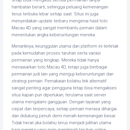
tetap bisa mengikuti semua permainan tanpa
hambatan berarti, sehingga peluang kemenangan
terus terbuka lebar setiap saat. Situs ini juga
menyediakan update terbaru mengenai hasil toto
Macau 4D yang sangat membantu pemain dalam
menentukan angka keberuntungan mereka.
Menariknya, keunggulan utama dari platform ini terletak
pada kemudahan proses taruhan serta variasi
permainan yang lengkap. Mereka tidak hanya
menawarkan toto Macau 4D, tetapi juga berbagai
permainan judi lain yang menguji keberuntungan dan
strategi pemain. Pemakaian bolahiu link alternatif
sangat penting agar pengguna tetap bisa mengakses
situs kapan pun diperlukan, terutama saat server
utama mengalami gangguan. Dengan layanan yang
cepat dan terpercaya, setiap pemain merasa dihargai
dan didukung penuh demi meraih kemenangan besar.
Tidak heran jika bolahiu terus menjadi pilihan utama
bagi mereka yang ingin menikmati taruhan online