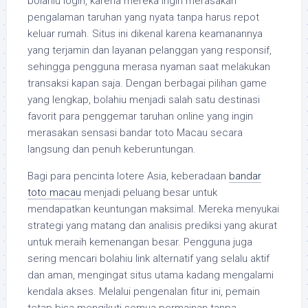
bolahiu login, karena mereka ingin merasakan
pengalaman taruhan yang nyata tanpa harus repot
keluar rumah. Situs ini dikenal karena keamanannya
yang terjamin dan layanan pelanggan yang responsif,
sehingga pengguna merasa nyaman saat melakukan
transaksi kapan saja. Dengan berbagai pilihan game
yang lengkap, bolahiu menjadi salah satu destinasi
favorit para penggemar taruhan online yang ingin
merasakan sensasi bandar toto Macau secara
langsung dan penuh keberuntungan.
Bagi para pencinta lotere Asia, keberadaan
bandar
toto macau
menjadi peluang besar untuk
mendapatkan keuntungan maksimal. Mereka menyukai
strategi yang matang dan analisis prediksi yang akurat
untuk meraih kemenangan besar. Pengguna juga
sering mencari bolahiu link alternatif yang selalu aktif
dan aman, mengingat situs utama kadang mengalami
kendala akses. Melalui pengenalan fitur ini, pemain