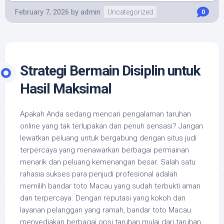
February 7, 2026
by
admin
Uncategorized
0
Strategi Bermain Disiplin untuk
Hasil Maksimal
Apakah Anda sedang mencari pengalaman taruhan
online yang tak terlupakan dan penuh sensasi? Jangan
lewatkan peluang untuk bergabung dengan situs judi
terpercaya yang menawarkan berbagai permainan
menarik dan peluang kemenangan besar. Salah satu
rahasia sukses para penjudi profesional adalah
memilih bandar toto Macau yang sudah terbukti aman
dan terpercaya. Dengan reputasi yang kokoh dan
layanan pelanggan yang ramah, bandar toto Macau
menyediakan berbagai opsi taruhan mulai dari taruhan