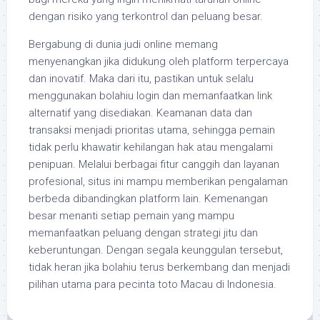
dengan risiko yang terkontrol dan peluang besar.
Bergabung di dunia judi online memang
menyenangkan jika didukung oleh platform terpercaya
dan inovatif. Maka dari itu, pastikan untuk selalu
menggunakan bolahiu login dan memanfaatkan link
alternatif yang disediakan. Keamanan data dan
transaksi menjadi prioritas utama, sehingga pemain
tidak perlu khawatir kehilangan hak atau mengalami
penipuan. Melalui berbagai fitur canggih dan layanan
profesional, situs ini mampu memberikan pengalaman
berbeda dibandingkan platform lain. Kemenangan
besar menanti setiap pemain yang mampu
memanfaatkan peluang dengan strategi jitu dan
keberuntungan. Dengan segala keunggulan tersebut,
tidak heran jika bolahiu terus berkembang dan menjadi
pilihan utama para pecinta toto Macau di Indonesia.