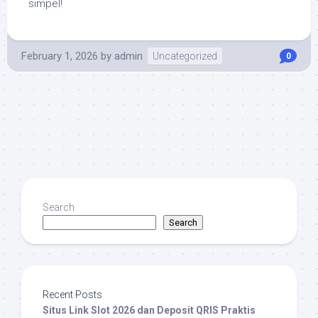
simpel!
February 1, 2026
by
admin
Uncategorized
0
Search
Search
Recent Posts
Situs Link Slot 2026 dan Deposit QRIS Praktis