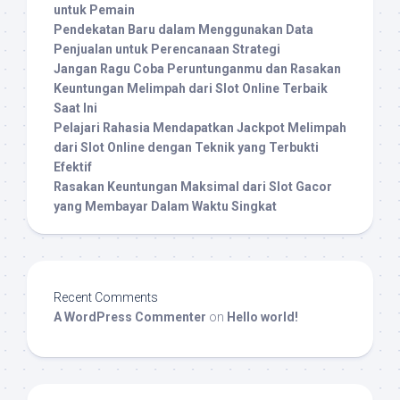
untuk Pemain
Pendekatan Baru dalam Menggunakan Data
Penjualan untuk Perencanaan Strategi
Jangan Ragu Coba Peruntunganmu dan Rasakan
Keuntungan Melimpah dari Slot Online Terbaik
Saat Ini
Pelajari Rahasia Mendapatkan Jackpot Melimpah
dari Slot Online dengan Teknik yang Terbukti
Efektif
Rasakan Keuntungan Maksimal dari Slot Gacor
yang Membayar Dalam Waktu Singkat
Recent Comments
A WordPress Commenter
on
Hello world!