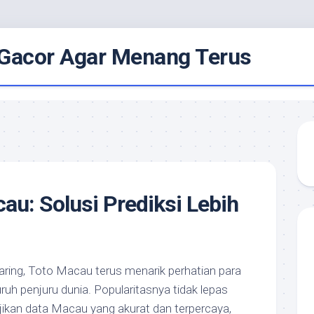
t Gacor Agar Menang Terus
au: Solusi Prediksi Lebih
aring, Toto Macau terus menarik perhatian para
uruh penjuru dunia. Popularitasnya tidak lepas
jikan data Macau yang akurat dan terpercaya,