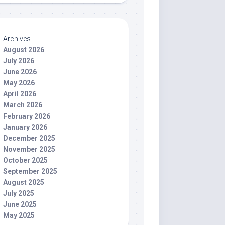
Archives
August 2026
July 2026
June 2026
May 2026
April 2026
March 2026
February 2026
January 2026
December 2025
November 2025
October 2025
September 2025
August 2025
July 2025
June 2025
May 2025