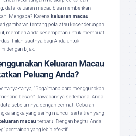
g, data keluaran macau bisa memberikan
ikan. Mengapa? Karena
keluaran macau
ri gambaran tentang pola atau kecenderungan
cul, memberi Anda kesempatan untuk membuat
rdas. Inilah saatnya bagi Anda untuk
ni dengan bijak.
nggunakan Keluaran Macau
katkan Peluang Anda?
bertanya-tanya, “Bagaimana cara menggunakan
menang besar?” Jawabannya sederhana. Anda
a-data sebelumnya dengan cermat. Cobalah
gka-angka yang sering muncul, serta tren yang
keluaran macau
terbaru. Dengan begitu, Anda
i permainan yang lebih efektif.