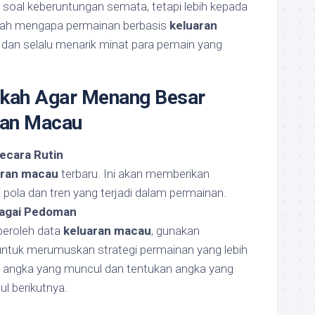
 soal keberuntungan semata, tetapi lebih kepada
nilah mengapa permainan berbasis
keluaran
 dan selalu menarik minat para pemain yang
kah Agar Menang Besar
ran Macau
ecara Rutin
aran macau
terbaru. Ini akan memberikan
ola dan tren yang terjadi dalam permainan.
agai Pedoman
eroleh data
keluaran macau
, gunakan
untuk merumuskan strategi permainan yang lebih
ola angka yang muncul dan tentukan angka yang
l berikutnya.