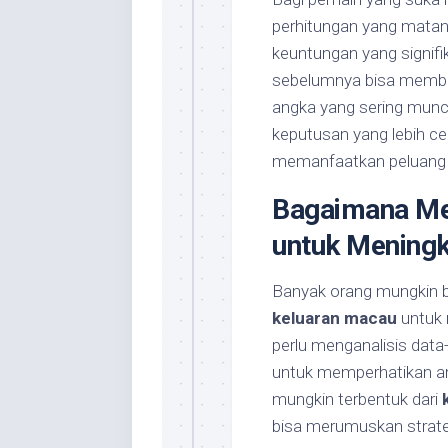
perhitungan yang matan
keuntungan yang signif
sebelumnya bisa membe
angka yang sering mun
keputusan yang lebih ce
memanfaatkan peluang i
Bagaimana Me
untuk Mening
Banyak orang mungkin 
keluaran macau
untuk 
perlu menganalisis dat
untuk memperhatikan an
mungkin terbentuk dari
bisa merumuskan strateg