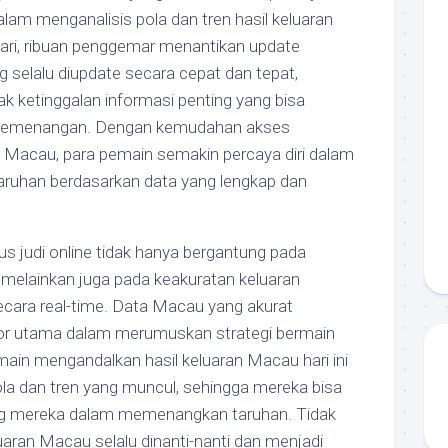
m menganalisis pola dan tren hasil keluaran
hari, ribuan penggemar menantikan update
selalu diupdate secara cepat dan tepat,
 ketinggalan informasi penting yang bisa
 kemenangan. Dengan kemudahan akses
t Macau, para pemain semakin percaya diri dalam
ruhan berdasarkan data yang lengkap dan
us judi online tidak hanya bergantung pada
melainkan juga pada keakuratan keluaran
ecara real-time. Data Macau yang akurat
tor utama dalam merumuskan strategi bermain
main mengandalkan hasil keluaran Macau hari ini
la dan tren yang muncul, sehingga mereka bisa
g mereka dalam memenangkan taruhan. Tidak
luaran Macau selalu dinanti-nanti dan menjadi