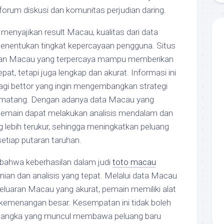
 forum diskusi dan komunitas perjudian daring.
menyajikan result Macau, kualitas dari data
menentukan tingkat kepercayaan pengguna. Situs
aran Macau yang terpercaya mampu memberikan
pat, tetapi juga lengkap dan akurat. Informasi ini
gi bettor yang ingin mengembangkan strategi
 matang. Dengan adanya data Macau yang
, pemain dapat melakukan analisis mendalam dan
 lebih terukur, sehingga meningkatkan peluang
setiap putaran taruhan.
bahwa keberhasilan dalam judi
toto macau
ian dan analisis yang tepat. Melalui data Macau
keluaran Macau yang akurat, pemain memiliki alat
 kemenangan besar. Kesempatan ini tidak boleh
ap angka yang muncul membawa peluang baru