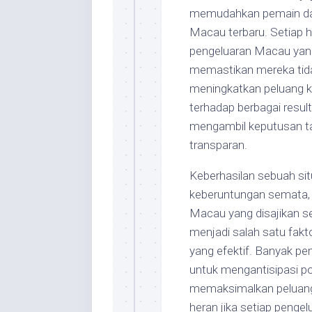
memudahkan pemain dala
Macau terbaru. Setiap 
pengeluaran Macau yang 
memastikan mereka tidak
meningkatkan peluang
terhadap berbagai resul
mengambil keputusan ta
transparan.
Keberhasilan sebuah sit
keberuntungan semata, 
Macau yang disajikan s
menjadi salah satu fak
yang efektif. Banyak pe
untuk mengantisipasi po
memaksimalkan peluan
heran jika setiap penge