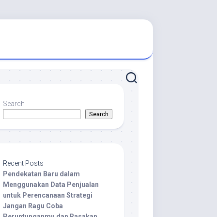
Search
Search
Recent Posts
Pendekatan Baru dalam
Menggunakan Data Penjualan
untuk Perencanaan Strategi
Jangan Ragu Coba
Peruntunganmu dan Rasakan