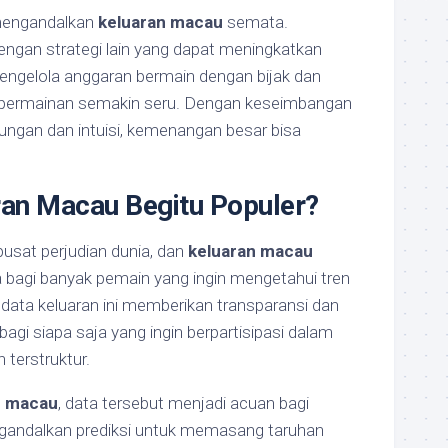
mengandalkan
keluaran macau
semata.
engan strategi lain yang dapat meningkatkan
engelola anggaran bermain dengan bijak dan
 permainan semakin seru. Dengan keseimbangan
tungan dan intuisi, kemenangan besar bisa
an Macau Begitu Populer?
usat perjudian dunia, dan
keluaran macau
 bagi banyak pemain yang ingin mengetahui tren
data keluaran ini memberikan transparansi dan
agi siapa saja yang ingin berpartisipasi dalam
 terstruktur.
n macau
, data tersebut menjadi acuan bagi
gandalkan prediksi untuk memasang taruhan