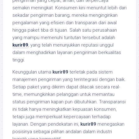
pengiriman yang cepat, aman, dan terpercaya
semakin meningkat. Konsumen kini menuntut lebih dari
sekadar pengiriman barang; mereka menginginkan
pengalaman yang efisien dan transparan dari awal
hingga paket tiba di tujuan. Salah satu perusahaan
yang mampu memenuhi tuntutan tersebut adalah
kurir89
, yang telah menunjukkan reputasi unggul
dalam menghadirkan layanan pengiriman berkualitas
tinggi.
Keunggulan utama
kurir89
terletak pada sistem
manajemen pengiriman yang terintegrasi dengan baik.
Setiap paket yang dikirim dapat dilacak secara real-
time, memungkinkan pelanggan untuk memantau
status pengiriman kapan pun dibutuhkan. Transparansi
ini tidak hanya meningkatkan kepuasan konsumen,
tetapi juga memperkuat kepercayaan terhadap
layanan. Dengan pendekatan ini,
kurir89
menegaskan
posisinya sebagai pilihan andalan dalam industri