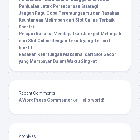
Penjualan untuk Perencanaan Strategi
Jangan Ragu Coba Peruntunganmu dan Rasakan
Keuntungan Melimpah dari Slot Online Terbaik
Saat Ini
Pelajari Rahasia Mendapatkan Jackpot Melimpah
dari Slot Online dengan Teknik yang Terbukti
Efektif
Rasakan Keuntungan Maksimal dari Slot Gacor
yang Membayar Dalam Waktu Singkat
Recent Comments
A WordPress Commenter
on
Hello world!
Archives