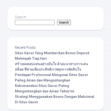
Search
Search
Recent Posts
Situs Gacor Yang Memberikan Bonus Deposit
Melimpah Tiap Hari
สร้างผลตอบแทนอย่างมั่นใจ ด้วยแนวทางการเล่น
สล็อต ที่ช่วยเพิ่มประสิทธิภาพทุกการตัดสินใจ
Pendapat Profesional Mengenai Situs Gacor
Paling Aman dan Menguntungkan
Rekomendasi Situs Gacor Paling
Menguntungkan dan Aman Tahun Ini
Strategi Menggunakan Bonus Dengan Maksimal
Di Situs Gacor