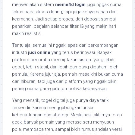
menyediakan sistem
meme4d login
juga nggak cuma
fokus pada akses doang, tapi juga kenyamanan dan
keamanan. Jadi setiap proses, dari deposit sampai
penarikan, berjalan selancar filter IG yang makin hari
makin realistis.
Tentu aja, semua ini nggak lepas dari perkembangan
industri
judi online
yang terus berinovasi. Banyak
platform berlomba menciptakan sistem yang lebih
cepat, lebih stabil, dan lebih gampang dipahami oleh
pemula. Karena jujur aja, pemain masa kini bukan cuma
cari hiburan, tapi juga cari platform yang nggak bikin
pening cuma gara-gara tombolnya kebanyakan.
Yang menarik, togel digital juga punya daya tarik
tersendiri karena menggabungkan unsur
keberuntungan dan strategi. Meski hasil akhirnya tetap
acak, banyak pemain yang merasa seru menyusun
pola, membaca tren, sampai bikin rumus andalan versi