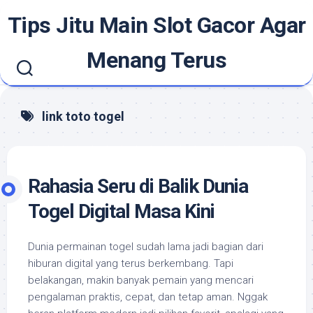
Skip
Tips Jitu Main Slot Gacor Agar
to
content
Menang Terus
link toto togel
Rahasia Seru di Balik Dunia
Togel Digital Masa Kini
Dunia permainan togel sudah lama jadi bagian dari
hiburan digital yang terus berkembang. Tapi
belakangan, makin banyak pemain yang mencari
pengalaman praktis, cepat, dan tetap aman. Nggak