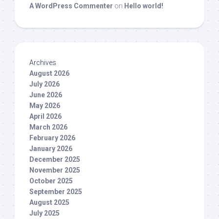
A WordPress Commenter
on
Hello world!
Archives
August 2026
July 2026
June 2026
May 2026
April 2026
March 2026
February 2026
January 2026
December 2025
November 2025
October 2025
September 2025
August 2025
July 2025