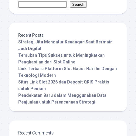
Search
Recent Posts
Strategi Jitu Mengatur Keuangan Saat Bermain
Judi Digital
Temukan Tips Sukses untuk Meningkatkan
Penghasilan dari Slot Online
Link Terbaru Platform Slot Gacor Hari Ini Dengan
Teknologi Modern
Situs Link Slot 2026 dan Deposit QRIS Praktis
untuk Pemain
Pendekatan Baru dalam Menggunakan Data
Penjualan untuk Perencanaan Strategi
Recent Comments