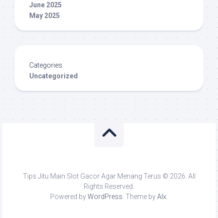
June 2025
May 2025
Categories
Uncategorized
Tips Jitu Main Slot Gacor Agar Menang Terus © 2026. All
Rights Reserved.
Powered by
WordPress
. Theme by
Alx
.