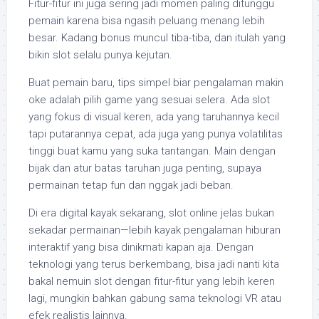
Fitur-fitur ini juga sering jadi momen paling ditunggu
pemain karena bisa ngasih peluang menang lebih
besar. Kadang bonus muncul tiba-tiba, dan itulah yang
bikin slot selalu punya kejutan.
Buat pemain baru, tips simpel biar pengalaman makin
oke adalah pilih game yang sesuai selera. Ada slot
yang fokus di visual keren, ada yang taruhannya kecil
tapi putarannya cepat, ada juga yang punya volatilitas
tinggi buat kamu yang suka tantangan. Main dengan
bijak dan atur batas taruhan juga penting, supaya
permainan tetap fun dan nggak jadi beban.
Di era digital kayak sekarang, slot online jelas bukan
sekadar permainan—lebih kayak pengalaman hiburan
interaktif yang bisa dinikmati kapan aja. Dengan
teknologi yang terus berkembang, bisa jadi nanti kita
bakal nemuin slot dengan fitur-fitur yang lebih keren
lagi, mungkin bahkan gabung sama teknologi VR atau
efek realistis lainnya.