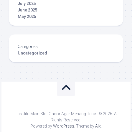
July 2025
June 2025
May 2025
Categories
Uncategorized
Tips Jitu Main Slot Gacor Agar Menang Terus © 2026. All
Rights Reserved.
Powered by
WordPress
. Theme by
Alx
.