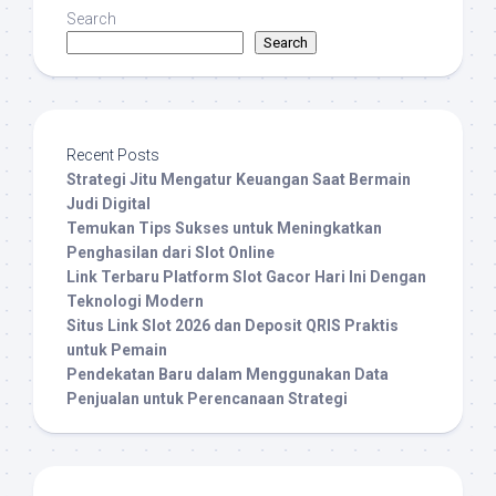
Search
Search
Recent Posts
Strategi Jitu Mengatur Keuangan Saat Bermain
Judi Digital
Temukan Tips Sukses untuk Meningkatkan
Penghasilan dari Slot Online
Link Terbaru Platform Slot Gacor Hari Ini Dengan
Teknologi Modern
Situs Link Slot 2026 dan Deposit QRIS Praktis
untuk Pemain
Pendekatan Baru dalam Menggunakan Data
Penjualan untuk Perencanaan Strategi