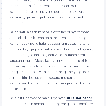
menang yang lumayan menggiurkan, slot berhasil
mencuri perhatian banyak pemain dari berbagai
kalangan. Dalam dunia yang serba cepat kayak
sekarang, game ini jadi pilihan pas buat refreshing
tanpa ribet.
Salah satu alasan kenapa slot tetap punya tempat
spesial adalah karena cara mainnya simpel banget.
Kamu nggak perlu hafal strategi rumit atau ngitung
peluang kaya jagoan matematika. Tinggal pilih game,
atur taruhan, tekan spin, dan voila—putaran seru
langsung mulai. Meski kelihatannya mudah, slot tetap
punya daya tarik tersendiri yang bikin pemain terus
pengin mencoba. Mulai dari tema game yang kreatif
sampai fitur bonus yang kadang muncul tiba-tiba,
semuanya dirancang buat bikin pengalaman bermain
makin asik.
Selain itu, banyak pemain juga nyari
situs slot gacor
buat ngerasain sensasi menang yang lebih konsisten.