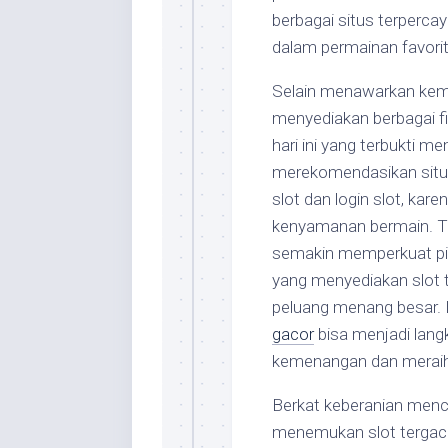
berbagai situs terperc
dalam permainan favori
Selain menawarkan kemu
menyediakan berbagai fi
hari ini yang terbukti 
merekomendasikan situs 
slot dan login slot, k
kenyamanan bermain. Ti
semakin memperkuat pi
yang menyediakan slot t
peluang menang besar. 
gacor
bisa menjadi lang
kemenangan dan meraih 
Berkat keberanian menc
menemukan slot tergaco