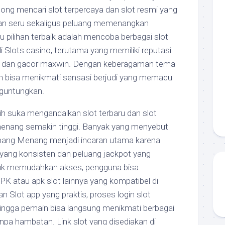
ong mencari slot terpercaya dan slot resmi yang
n seru sekaligus peluang memenangkan
u pilihan terbaik adalah mencoba berbagai slot
i Slots casino, terutama yang memiliki reputasi
or dan gacor maxwin. Dengan keberagaman tema
in bisa menikmati sensasi berjudi yang memacu
nguntungkan.
bih suka mengandalkan slot terbaru dan slot
menang semakin tinggi. Banyak yang menyebut
ang Menang menjadi incaran utama karena
 yang konsisten dan peluang jackpot yang
uk memudahkan akses, pengguna bisa
K atau apk slot lainnya yang kompatibel di
 Slot app yang praktis, proses login slot
hingga pemain bisa langsung menikmati berbagai
anpa hambatan. Link slot yang disediakan di