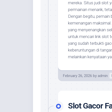
mereka. Situs judi slot
permainan menarik, tet
Dengan begitu, pemain 
kemenangan maksimal. 
yang menyenangkan seka
untuk mencari link slot 
yang sudah terbukti gac
keberuntungan di tanga
melainkan kenyataan yang
February 26, 2026
by
admin
Slot Gacor F