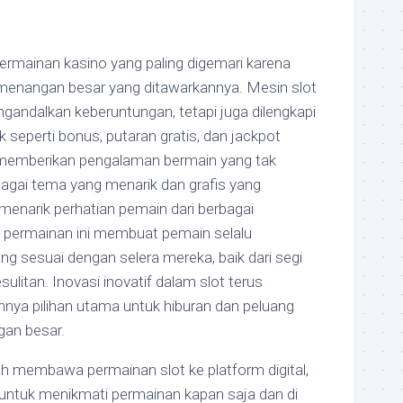
permainan kasino yang paling digemari karena
menangan besar yang ditawarkannya. Mesin slot
andalkan keberuntungan, tetapi juga dilengkapi
ik seperti bonus, putaran gratis, dan jackpot
memberikan pengalaman bermain yang tak
agai tema yang menarik dan grafis yang
narik perhatian pemain dari berbagai
permainan ini membuat pemain selalu
 sesuai dengan selera mereka, baik dari segi
litan. Inovasi inovatif dalam slot terus
nya pilihan utama untuk hiburan dan peluang
an besar.
h membawa permainan slot ke platform digital,
ntuk menikmati permainan kapan saja dan di