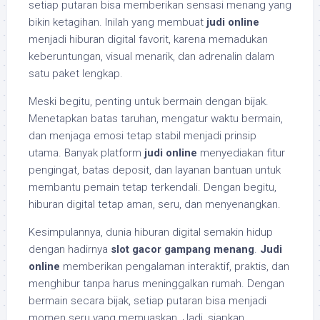
setiap putaran bisa memberikan sensasi menang yang
bikin ketagihan. Inilah yang membuat
judi online
menjadi hiburan digital favorit, karena memadukan
keberuntungan, visual menarik, dan adrenalin dalam
satu paket lengkap.
Meski begitu, penting untuk bermain dengan bijak.
Menetapkan batas taruhan, mengatur waktu bermain,
dan menjaga emosi tetap stabil menjadi prinsip
utama. Banyak platform
judi online
menyediakan fitur
pengingat, batas deposit, dan layanan bantuan untuk
membantu pemain tetap terkendali. Dengan begitu,
hiburan digital tetap aman, seru, dan menyenangkan.
Kesimpulannya, dunia hiburan digital semakin hidup
dengan hadirnya
slot gacor gampang menang
.
Judi
online
memberikan pengalaman interaktif, praktis, dan
menghibur tanpa harus meninggalkan rumah. Dengan
bermain secara bijak, setiap putaran bisa menjadi
momen seru yang memuaskan. Jadi, siapkan