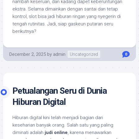
nambah keseruan, dan kadang dapet keberuntungan
ekstra. Selama dimainkan dengan santai dan tetap
kontrol, slot bisa jadi hiburan ringan yang nyegerin di
tengah rutinitas. Jadi, siap gaskeun putaran seru
berikutnya?
December 2, 2025
by
admin
Uncategorized
0
Petualangan Seru di Dunia
Hiburan Digital
Hiburan digital kini telah menjadi bagian dari
keseharian banyak orang. Salah satu yang paling
diminati adalah
judi online
, karena menawarkan