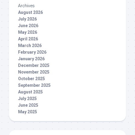
Archives
August 2026
July 2026
June 2026
May 2026
April 2026
March 2026
February 2026
January 2026
December 2025
November 2025
October 2025
September 2025
August 2025
July 2025
June 2025
May 2025