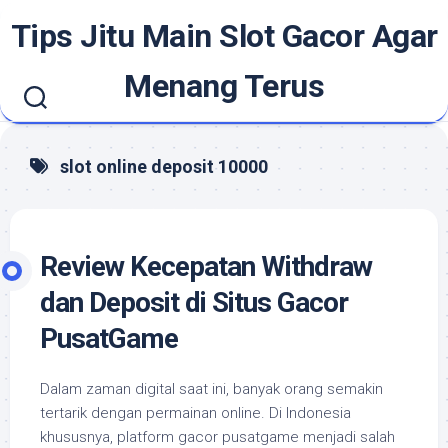
Skip
Tips Jitu Main Slot Gacor Agar
to
content
Menang Terus
slot online deposit 10000
Review Kecepatan Withdraw
dan Deposit di Situs Gacor
PusatGame
Dalam zaman digital saat ini, banyak orang semakin
tertarik dengan permainan online. Di Indonesia
khususnya, platform gacor pusatgame menjadi salah