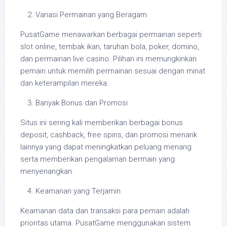
Variasi Permainan yang Beragam
PusatGame menawarkan berbagai permainan seperti
slot online, tembak ikan, taruhan bola, poker, domino,
dan permainan live casino. Pilihan ini memungkinkan
pemain untuk memilih permainan sesuai dengan minat
dan keterampilan mereka.
Banyak Bonus dan Promosi
Situs ini sering kali memberikan berbagai bonus
deposit, cashback, free spins, dan promosi menarik
lainnya yang dapat meningkatkan peluang menang
serta memberikan pengalaman bermain yang
menyenangkan.
Keamanan yang Terjamin
Keamanan data dan transaksi para pemain adalah
prioritas utama. PusatGame menggunakan sistem