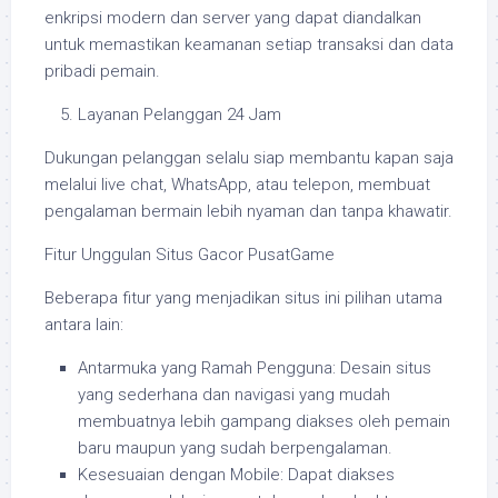
enkripsi modern dan server yang dapat diandalkan
untuk memastikan keamanan setiap transaksi dan data
pribadi pemain.
Layanan Pelanggan 24 Jam
Dukungan pelanggan selalu siap membantu kapan saja
melalui live chat, WhatsApp, atau telepon, membuat
pengalaman bermain lebih nyaman dan tanpa khawatir.
Fitur Unggulan Situs Gacor PusatGame
Beberapa fitur yang menjadikan situs ini pilihan utama
antara lain:
Antarmuka yang Ramah Pengguna: Desain situs
yang sederhana dan navigasi yang mudah
membuatnya lebih gampang diakses oleh pemain
baru maupun yang sudah berpengalaman.
Kesesuaian dengan Mobile: Dapat diakses