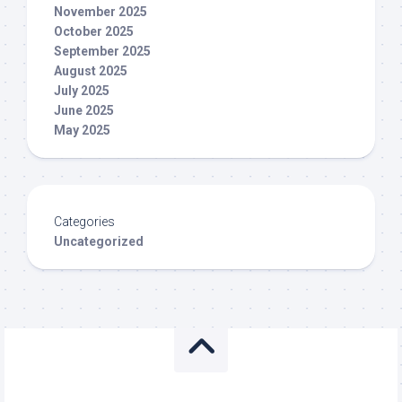
November 2025
October 2025
September 2025
August 2025
July 2025
June 2025
May 2025
Categories
Uncategorized