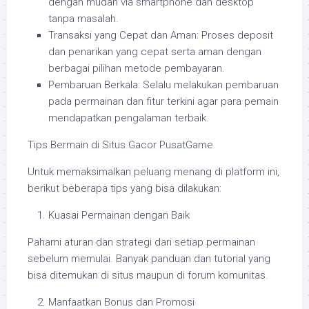
dengan mudah via smartphone dan desktop
tanpa masalah.
Transaksi yang Cepat dan Aman: Proses deposit
dan penarikan yang cepat serta aman dengan
berbagai pilihan metode pembayaran.
Pembaruan Berkala: Selalu melakukan pembaruan
pada permainan dan fitur terkini agar para pemain
mendapatkan pengalaman terbaik.
Tips Bermain di Situs Gacor PusatGame
Untuk memaksimalkan peluang menang di platform ini,
berikut beberapa tips yang bisa dilakukan:
Kuasai Permainan dengan Baik
Pahami aturan dan strategi dari setiap permainan
sebelum memulai. Banyak panduan dan tutorial yang
bisa ditemukan di situs maupun di forum komunitas.
Manfaatkan Bonus dan Promosi