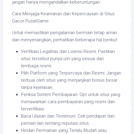
jangan hanya mengandalkan keberuntungan.
Cara Menjaga Keamanan dan Kepercayaan di Situs
Gacor PusatGame
Untuk memastikan pengalaman bermain tetap aman
dan menyenangkan, perhatikan beberapa hal berikut:
Verifikasi Legalitas dan Lisensi Resmi: Pastikan
situs tersebut punya izin yang sesuai dari
lembaga resmi.
Pilih Platform yang Terpercaya dan Resmi: Jangan
terbuai oleh situs yang menjanjikan bonus besar
tanpa kejelasan.
Periksa Sistem Pembayaran: Opt untuk situs yang
menawarkan cara pembayaran yang resmi dan
terverifikasi.
Baca Ulasan dan Testimoni: Cek pendapat dari
pemain lain tentang reputasi situs.
Hindari Permainan yang Terlalu Mudah atau