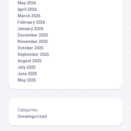
May 2026
April 2026
March 2026
February 2026
January 2026
December 2025
November 2025
October 2025
September 2025
August 2025
July 2025
June 2025
May 2025
Categories
Uncategorized