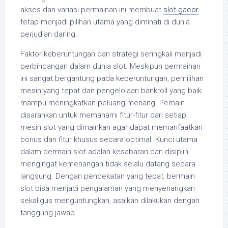
akses dan variasi permainan ini membuat
slot gacor
tetap menjadi pilihan utama yang diminati di dunia
perjudian daring.
Faktor keberuntungan dan strategi seringkali menjadi
perbincangan dalam dunia slot. Meskipun permainan
ini sangat bergantung pada keberuntungan, pemilihan
mesin yang tepat dan pengelolaan bankroll yang baik
mampu meningkatkan peluang menang. Pemain
disarankan untuk memahami fitur-fitur dari setiap
mesin slot yang dimainkan agar dapat memanfaatkan
bonus dan fitur khusus secara optimal. Kunci utama
dalam bermain slot adalah kesabaran dan disiplin,
mengingat kemenangan tidak selalu datang secara
langsung. Dengan pendekatan yang tepat, bermain
slot bisa menjadi pengalaman yang menyenangkan
sekaligus menguntungkan, asalkan dilakukan dengan
tanggung jawab.