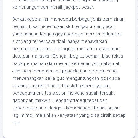
kemenangan dan meraih jackpot besar.
Berkat keberanian mencoba berbagai jenis permainan,
pemain bisa menemukan slot tergacor dan gacor
yang sesuai dengan gaya bermain mereka. Situs judi
slot yang terpercaya tidak hanya menawarkan
permainan menarik, tetapi juga menjamin keamanan
data dan transaksi. Dengan begitu, pemain bisa fokus
pada permainan dan meraih kemenangan maksimal.
Jika ingin mendapatkan pengalaman bermain yang
menyenangkan sekaligus menguntungkan, tidak ada
salahnya untuk mencari link slot terpercaya dan
bergabung di situs slot online yang sudah terbukti
gacor dan maxwin. Dengan strategi tepat dan
keberuntungan di tangan, kemenangan besar bukan
lagi mimpi, melainkan kenyataan yang bisa diraih setiap
hari.