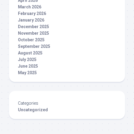
April 2026
March 2026
February 2026
January 2026
December 2025
November 2025
October 2025
September 2025
August 2025
July 2025
June 2025
May 2025
Categories
Uncategorized