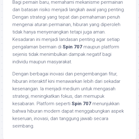
Bagi pemain baru, memahami mekanisme permainan
dan batasan risiko menjadi langkah awal yang penting.
Dengan strategi yang tepat dan pemahaman penuh
mengenai aturan permainan, hiburan yang diperoleh
tidak hanya menyenangkan tetapi juga aman.
Kesadaran ini menjadi landasan penting agar setiap
pengalaman bermain di
Spin 707
maupun platform
sejenis tidak menimbulkan dampak negatif bagi
individu maupun masyarakat.
Dengan berbagai inovasi dan pengembangan fitur,
hiburan interaktif kini menawarkan lebih dari sekadar
kesenangan. Ia menjadi medium untuk mengasah
strategi, meningkatkan fokus, dan memupuk
kesabaran. Platform seperti
Spin 707
menunjukkan
bahwa hiburan modern dapat menggabungkan aspek
keseruan, inovasi, dan tanggung jawab secara
seimbang.