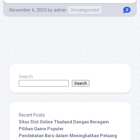
November 6, 2025
by
admin
Uncategorized
0
Search
Search
Recent Posts
Situs Slot Online Thailand Dengan Beragam
Pilihan Game Populer
Pendekatan Baru dalam Meningkatkan Peluang