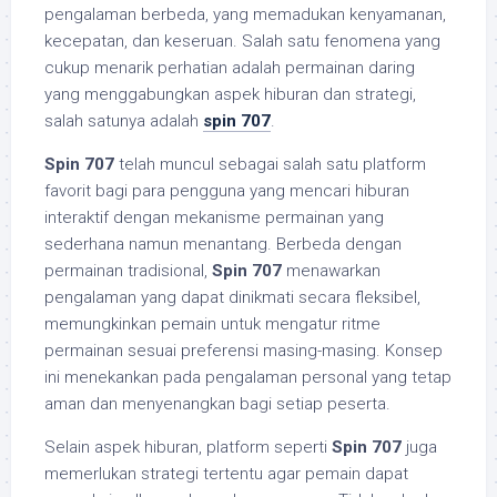
pengalaman berbeda, yang memadukan kenyamanan,
kecepatan, dan keseruan. Salah satu fenomena yang
cukup menarik perhatian adalah permainan daring
yang menggabungkan aspek hiburan dan strategi,
salah satunya adalah
spin 707
.
Spin 707
telah muncul sebagai salah satu platform
favorit bagi para pengguna yang mencari hiburan
interaktif dengan mekanisme permainan yang
sederhana namun menantang. Berbeda dengan
permainan tradisional,
Spin 707
menawarkan
pengalaman yang dapat dinikmati secara fleksibel,
memungkinkan pemain untuk mengatur ritme
permainan sesuai preferensi masing-masing. Konsep
ini menekankan pada pengalaman personal yang tetap
aman dan menyenangkan bagi setiap peserta.
Selain aspek hiburan, platform seperti
Spin 707
juga
memerlukan strategi tertentu agar pemain dapat