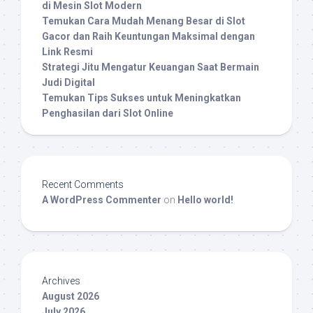
di Mesin Slot Modern
Temukan Cara Mudah Menang Besar di Slot
Gacor dan Raih Keuntungan Maksimal dengan
Link Resmi
Strategi Jitu Mengatur Keuangan Saat Bermain
Judi Digital
Temukan Tips Sukses untuk Meningkatkan
Penghasilan dari Slot Online
Recent Comments
A WordPress Commenter
on
Hello world!
Archives
August 2026
July 2026