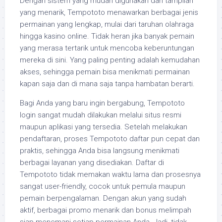
Dengan sistem yang mudah digunakan dan tampilan
yang menarik, Tempototo menawarkan berbagai jenis
permainan yang lengkap, mulai dari taruhan olahraga
hingga kasino online. Tidak heran jika banyak pemain
yang merasa tertarik untuk mencoba keberuntungan
mereka di sini. Yang paling penting adalah kemudahan
akses, sehingga pemain bisa menikmati permainan
kapan saja dan di mana saja tanpa hambatan berarti.
Bagi Anda yang baru ingin bergabung, Tempototo
login sangat mudah dilakukan melalui situs resmi
maupun aplikasi yang tersedia. Setelah melakukan
pendaftaran, proses Tempototo daftar pun cepat dan
praktis, sehingga Anda bisa langsung menikmati
berbagai layanan yang disediakan. Daftar di
Tempototo tidak memakan waktu lama dan prosesnya
sangat user-friendly, cocok untuk pemula maupun
pemain berpengalaman. Dengan akun yang sudah
aktif, berbagai promo menarik dan bonus melimpah