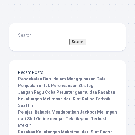
Search
Search
Recent Posts
Pendekatan Baru dalam Menggunakan Data
Penjualan untuk Perencanaan Strategi
Jangan Ragu Coba Peruntunganmu dan Rasakan
Keuntungan Melimpah dari Slot Online Terbaik
Saat Ini
Pelajari Rahasia Mendapatkan Jackpot Melimpah
dari Slot Online dengan Teknik yang Terbukti
Efektif
Rasakan Keuntungan Maksimal dari Slot Gacor