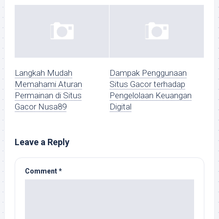
Langkah Mudah
Dampak Penggunaan
Memahami Aturan
Situs Gacor terhadap
Permainan di Situs
Pengelolaan Keuangan
Gacor Nusa89
Digital
Leave a Reply
Comment
*