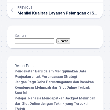
PREVIOUS
Menilai Kualitas Layanan Pelanggan di Situs Gacor Terpercaya
Search
Search
Recent Posts
Pendekatan Baru dalam Menggunakan Data
Penjualan untuk Perencanaan Strategi
Jangan Ragu Coba Peruntunganmu dan Rasakan
Keuntungan Melimpah dari Slot Online Terbaik
Saat Ini
Pelajari Rahasia Mendapatkan Jackpot Melimpah
dari Slot Online dengan Teknik yang Terbukti
Efektif