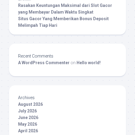
Rasakan Keuntungan Maksimal dari Slot Gacor
yang Membayar Dalam Waktu Singkat
Situs Gacor Yang Memberikan Bonus Deposit
Melimpah Tiap Hari
Recent Comments
A WordPress Commenter
on
Hello world!
Archives
August 2026
July 2026
June 2026
May 2026
April 2026