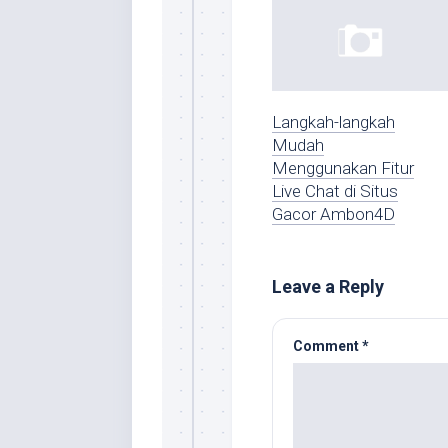
Langkah-langkah
Mudah
Menggunakan Fitur
Live Chat di Situs
Gacor Ambon4D
Leave a Reply
Comment
*