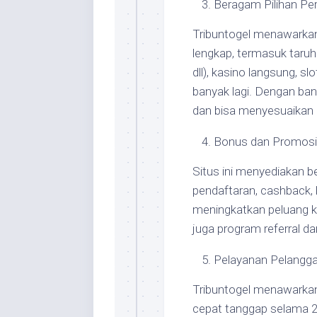
Beragam Pilihan Pe
Tribuntogel menawarka
lengkap, termasuk taruha
dll), kasino langsung, 
banyak lagi. Dengan bany
dan bisa menyesuaikan
Bonus dan Promosi
Situs ini menyediakan 
pendaftaran, cashback,
meningkatkan peluang k
juga program referral da
Pelayanan Pelangg
Tribuntogel menawarkan
cepat tanggap selama 