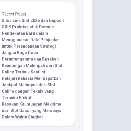
Recent Posts
Situs Link Slot 2026 dan Deposit
QRIS Praktis untuk Pemain
Pendekatan Baru dalam
Menggunakan Data Penjualan
untuk Perencanaan Strategi
Jangan Ragu Coba
Peruntunganmu dan Rasakan
Keuntungan Melimpah dari Slot
Online Terbaik Saat Ini
Pelajari Rahasia Mendapatkan
Jackpot Melimpah dari Slot
Online dengan Teknik yang
Terbukti Efektif
Rasakan Keuntungan Maksimal
dari Slot Gacor yang Membayar
Dalam Waktu Singkat