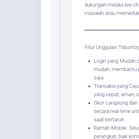
dukungan melalui live c
masalah atau memerlukan
Fitur Unggulan Tribunto
Login yang Mudah d
mudah, membantu p
saja.
Transaksi yang Cep
yang cepat, aman, 
Skor Langsung dan S
secara real-time u
saat bertaruh.
Ramah Mobile: Situs
perangkat, baik ko