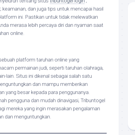
yeluruh tentang situs
tribuntogel login
,
r, keamanan, dan juga tips untuk mencapai hasil
platform ini. Pastikan untuk tidak melewatkan
Anda merasa lebih percaya diri dan nyaman saat
uhan online.
sebuah platform taruhan online yang
cam permainan judi, seperti taruhan olahraga,
ain-lain. Situs ini dikenal sebagai salah satu
 menguntungkan dan mampu memberikan
 yang besar kepada para penggunanya.
ah pengguna dan mudah dinavigasi, Tribuntogel
bagi mereka yang ingin merasakan pengalaman
man dan menguntungkan.