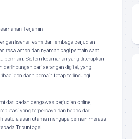
 Keamanan Terjamin
engan lisensi resmi dari lembaga perjudian
kan rasa aman dan nyaman bagi pemain saat
au bermain. Sistem keamanan yang diterapkan
n perlindungan dari serangan digital, yang
ibadi dan dana pemain tetap terlindungi.
i
esmi dari badan pengawas perjudian online,
reputasi yang terpercaya dan bebas dari
alah satu alasan utama mengapa pemain merasa
kepada Tribuntogel.