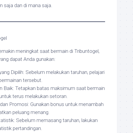
n saja dan di mana saja.
ogel
makin meningkat saat bermain di Tribuntogel,
 yang dapat Anda gunakan:
ng Dipilih: Sebelum melakukan taruhan, pelajari
 permainan tersebut.
n Baik: Tetapkan batas maksimum saat bermain
 untuk terus melakukan setoran.
dan Promosi: Gunakan bonus untuk menambah
atkan peluang menang.
tatistik: Sebelum memasang taruhan, lakukan
atistik pertandingan.