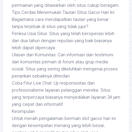
permainan yang ditawarkan oleh situs cukup beragam.
Tips Cerdas Menemukan Tautan Situs Gacor Hari Ini
Bagaimana cara mendapatkan tautan yang benar
tanpa terjebak di situs yang tidak jujur?
Periksa Usia Situs: Situs yang telah beroperasi lebih
dari dua tahun dengan reputasi yang baik biasanya
lebih dapat dipercaya.
Ulasan dari Komunitas: Cari informasi dan testimoni
dari komunitas pemain di forum atau grup media
sosial. Situs yang sering dikeluhkan mengenai proses
penarikan sebaiknya dihindari.
Coba Fitur Live Chat: Uji responsivitas dan
profesionalisme layanan pelanggan mereka. Situs
yang terpercaya biasanya menyediakan layanan 24 jam
yang cepat dan informatif.
Kesimpulan
Untuk meraih pengalaman bermain slot gacor hari ini
dengan kesempatan menang yang lebih besar,