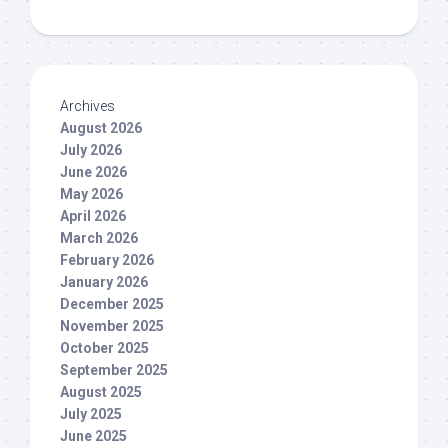
Archives
August 2026
July 2026
June 2026
May 2026
April 2026
March 2026
February 2026
January 2026
December 2025
November 2025
October 2025
September 2025
August 2025
July 2025
June 2025