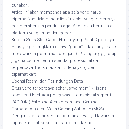
gunakan.
Artikel ini akan membahas apa saja yang harus
diperhatikan dalam memilih situs slot yang terpercaya
dan memberikan panduan agar Anda bisa bermain di
platform yang aman dan gacor.
Kriteria Situs Slot Gacor Hari Ini yang Patut Dipercaya
Situs yang mengklaim dirinya “gacor” tidak hanya harus
menawarkan permainan dengan RTP yang tinggi, tetapi
juga harus memenuhi standar profesional dan
terpercaya. Berikut adalah kriteria yang perlu
diperhatikan:
Lisensi Resmi dan Perlindungan Data
Situs yang terpercaya seharusnya memiliki lisensi
resmi dari lembaga pengawas internasional seperti
PAGCOR (Philippine Amusement and Gaming
Corporation) atau Malta Gaming Authority (MGA).
Dengan lisensi ini, semua permainan yang ditawarkan
dipastikan adil, sesuai aturan, dan tidak ada