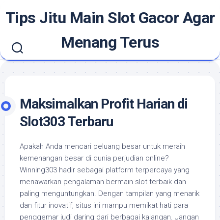
Skip
Tips Jitu Main Slot Gacor Agar
to
content
Menang Terus
Maksimalkan Profit Harian di
Slot303 Terbaru
Apakah Anda mencari peluang besar untuk meraih
kemenangan besar di dunia perjudian online?
Winning303 hadir sebagai platform terpercaya yang
menawarkan pengalaman bermain slot terbaik dan
paling menguntungkan. Dengan tampilan yang menarik
dan fitur inovatif, situs ini mampu memikat hati para
penggemar judi daring dari berbagai kalangan. Jangan