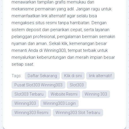
menawarkan tampilan grafis memukau dan
mekanisme permainan yang adil. Jangan ragu untuk
memanfaatkan link alternatif agar selalu bisa
mengakses situs resmi tanpa hambatan. Dengan
sistem deposit dan penarikan cepat, serta layanan
pelanggan profesional, pengalaman bermain semakin
nyaman dan aman. Sekali klik, kemenangan besar
menanti Anda di Winning303, tempat terbaik untuk
menyalurkan keberuntungan dan meraih impian besar
setiap saat.
Tags:
Daftar Sekarang
Klik di sini
link alternatif
Pusat Slot303 Winning303
Slot303
Slot303 Terbaru
Website Resmi
Winning 303
Winning303
Winning303 Login
Winning303 Resmi
Winning303 Slot Terbaru