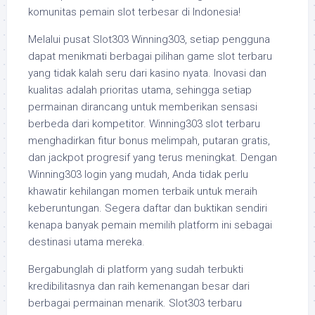
komunitas pemain slot terbesar di Indonesia!
Melalui pusat Slot303 Winning303, setiap pengguna
dapat menikmati berbagai pilihan game slot terbaru
yang tidak kalah seru dari kasino nyata. Inovasi dan
kualitas adalah prioritas utama, sehingga setiap
permainan dirancang untuk memberikan sensasi
berbeda dari kompetitor. Winning303 slot terbaru
menghadirkan fitur bonus melimpah, putaran gratis,
dan jackpot progresif yang terus meningkat. Dengan
Winning303 login yang mudah, Anda tidak perlu
khawatir kehilangan momen terbaik untuk meraih
keberuntungan. Segera daftar dan buktikan sendiri
kenapa banyak pemain memilih platform ini sebagai
destinasi utama mereka.
Bergabunglah di platform yang sudah terbukti
kredibilitasnya dan raih kemenangan besar dari
berbagai permainan menarik. Slot303 terbaru