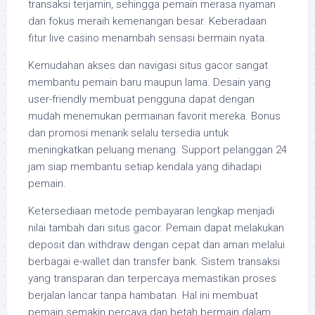
transaksi terjamin, sehingga pemain merasa nyaman
dan fokus meraih kemenangan besar. Keberadaan
fitur live casino menambah sensasi bermain nyata.
Kemudahan akses dan navigasi situs gacor sangat
membantu pemain baru maupun lama. Desain yang
user-friendly membuat pengguna dapat dengan
mudah menemukan permainan favorit mereka. Bonus
dan promosi menarik selalu tersedia untuk
meningkatkan peluang menang. Support pelanggan 24
jam siap membantu setiap kendala yang dihadapi
pemain.
Ketersediaan metode pembayaran lengkap menjadi
nilai tambah dari situs gacor. Pemain dapat melakukan
deposit dan withdraw dengan cepat dan aman melalui
berbagai e-wallet dan transfer bank. Sistem transaksi
yang transparan dan terpercaya memastikan proses
berjalan lancar tanpa hambatan. Hal ini membuat
pemain semakin percaya dan betah bermain dalam