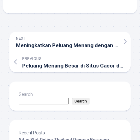
NEXT
Meningkatkan Peluang Menang dengan Menggunakan Statistik di Situs Gacor
PREVIOUS
Peluang Menang Besar di Situs Gacor dengan Modal Kecil
Search
Search
Recent Posts
Situs Slot Online Thailand Dengan Beragam