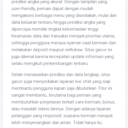
prediksi angka yang akurat. Dengan tampilan yang
user-friendly, pemain dapat dengan mudah
mengakses berbagai menu yang disediakan, mulai dari
data keluaran terbaru hingga prediksi angka yang
dipercaya memiliki tingkat keberhasilan tinggi.
Keamanan data dan transaksi menjadi prioritas utama,
sehingga pengguna merasa nyaman saat bermain dan
melakukan deposit maupun withdraw. Situs gacor ini
juga dikenal karena kecepatan update informasi yang
selalu mengikuti perkembangan terbaru.
Selain menawarkan prediksi dan data lengkap, situs
gacor juga menyediakan layanan live chat yang siap
membantu pengguna kapan saja dibutuhkan. Fitur ini
sangat membantu, terutama bagi pemain yang
membutuhkan penjelasan terkait cara bermain, bonus,
atau masalah teknis lainnya. Dengan adanya layanan
pelanggan yang responsif, suasana bermain menjadi
lebih menyenangkan dan aman. Tidak hanya itu,