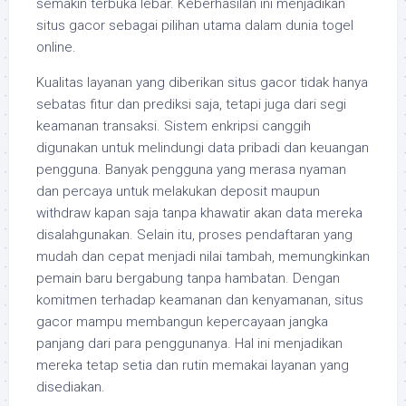
semakin terbuka lebar. Keberhasilan ini menjadikan
situs gacor sebagai pilihan utama dalam dunia togel
online.
Kualitas layanan yang diberikan situs gacor tidak hanya
sebatas fitur dan prediksi saja, tetapi juga dari segi
keamanan transaksi. Sistem enkripsi canggih
digunakan untuk melindungi data pribadi dan keuangan
pengguna. Banyak pengguna yang merasa nyaman
dan percaya untuk melakukan deposit maupun
withdraw kapan saja tanpa khawatir akan data mereka
disalahgunakan. Selain itu, proses pendaftaran yang
mudah dan cepat menjadi nilai tambah, memungkinkan
pemain baru bergabung tanpa hambatan. Dengan
komitmen terhadap keamanan dan kenyamanan, situs
gacor mampu membangun kepercayaan jangka
panjang dari para penggunanya. Hal ini menjadikan
mereka tetap setia dan rutin memakai layanan yang
disediakan.