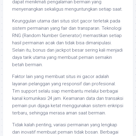
dapat menikmati pengalaman bermain yang
menyenangkan sekaligus menguntungkan setiap saat.
Keunggulan utama dari situs slot gacor terletak pada
sistem permainan yang fair dan transparan. Teknologi
RNG (Random Number Generator) memastikan setiap
hasil permainan acak dan tidak bisa dimanipulasi.
Selain itu, bonus dan jackpot besar sering kali menjadi
daya tarik utama yang membuat pemain semakin
betah bermain.
Faktor lain yang membuat situs ini gacor adalah
layanan pelanggan yang responsif dan profesional.
Tim support selalu siap membantu melalui berbagai
kanal komunikasi 24 jam. Keamanan data dan transaksi
pemain pun dijaga ketat menggunakan sistem enkripsi
terbaru, sehingga merasa aman saat bermain.
Tidak kalah penting, variasi permainan yang lengkap
dan inovatif membuat pemain tidak bosan. Berbagai