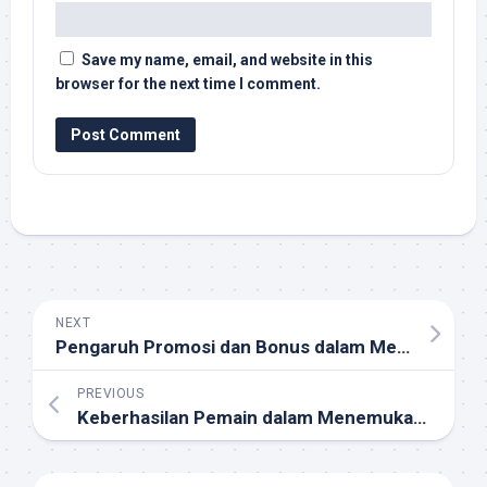
Save my name, email, and website in this
browser for the next time I comment.
NEXT
Pengaruh Promosi dan Bonus dalam Meningkatkan Popularitas Situs Gacor
PREVIOUS
Keberhasilan Pemain dalam Menemukan Situs Gacor yang Stabil