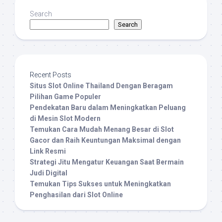
Search
Search
Recent Posts
Situs Slot Online Thailand Dengan Beragam
Pilihan Game Populer
Pendekatan Baru dalam Meningkatkan Peluang
di Mesin Slot Modern
Temukan Cara Mudah Menang Besar di Slot
Gacor dan Raih Keuntungan Maksimal dengan
Link Resmi
Strategi Jitu Mengatur Keuangan Saat Bermain
Judi Digital
Temukan Tips Sukses untuk Meningkatkan
Penghasilan dari Slot Online