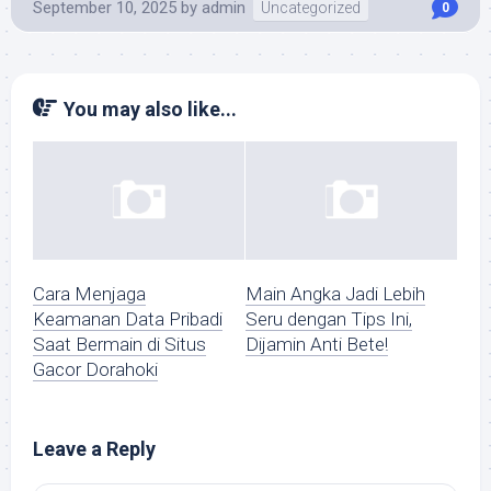
September 10, 2025
by
admin
Uncategorized
0
You may also like...
Cara Menjaga
Main Angka Jadi Lebih
Keamanan Data Pribadi
Seru dengan Tips Ini,
Saat Bermain di Situs
Dijamin Anti Bete!
Gacor Dorahoki
Leave a Reply