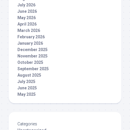
July 2026
June 2026
May 2026
April 2026
March 2026
February 2026
January 2026
December 2025
November 2025
October 2025
September 2025
August 2025
July 2025
June 2025
May 2025
Categories