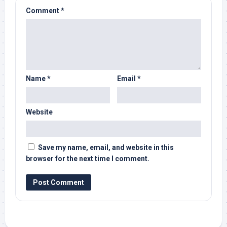
Comment
*
Name
*
Email
*
Website
Save my name, email, and website in this
browser for the next time I comment.