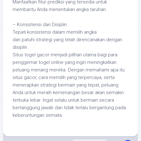
Manfaatkan fitur prediksi yang tersedia untuk
membantu Anda menentukan angka taruhan.
– Konsistensi dan Disiplin
Tepati konsistensi dalam memilih angka
dan patuhi strategi yang telah direncanakan dengan
disiplin.
Situs togel gacor menjadi pilihan utama bagi para
penggemar togel online yang ingin meningkatkan
peluang menang mereka. Dengan memahami apa itu
situs gacor, cara memilih yang terpercaya, serta
menerapkan strategi bermain yang tepat, peluang
Anda untuk meraih kemenangan besar akan semakin
terbuka lebar. Ingat selalu untuk bermain secara
bertanggung jawab dan tidak terlalu bergantung pada
keberuntungan semata.