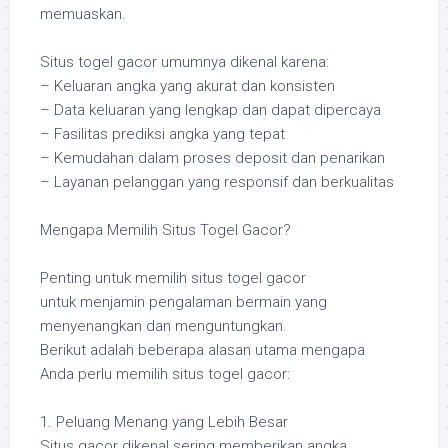
memuaskan.
Situs togel gacor umumnya dikenal karena:
– Keluaran angka yang akurat dan konsisten
– Data keluaran yang lengkap dan dapat dipercaya
– Fasilitas prediksi angka yang tepat
– Kemudahan dalam proses deposit dan penarikan
– Layanan pelanggan yang responsif dan berkualitas
Mengapa Memilih Situs Togel Gacor?
Penting untuk memilih situs togel gacor
untuk menjamin pengalaman bermain yang
menyenangkan dan menguntungkan.
Berikut adalah beberapa alasan utama mengapa
Anda perlu memilih situs togel gacor:
1. Peluang Menang yang Lebih Besar
Situs gacor dikenal sering memberikan angka