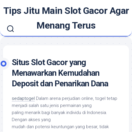
Skip
Tips Jitu Main Slot Gacor Agar
to
content
Menang Terus
Situs Slot Gacor yang
Menawarkan Kemudahan
Deposit dan Penarikan Dana
sedaptogel
Dalam arena perjudian online, togel tetap
menjadi salah satu jenis permainan yang
paling menarik bagi banyak individu di Indonesia.
Dengan akses yang
mudah dan potensi keuntungan yang besar, tidak