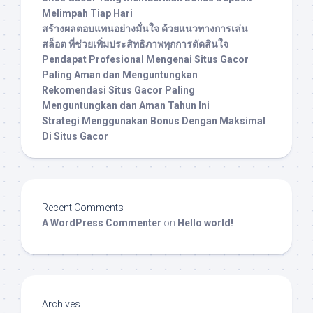
Melimpah Tiap Hari
สร้างผลตอบแทนอย่างมั่นใจ ด้วยแนวทางการเล่น
สล็อต ที่ช่วยเพิ่มประสิทธิภาพทุกการตัดสินใจ
Pendapat Profesional Mengenai Situs Gacor
Paling Aman dan Menguntungkan
Rekomendasi Situs Gacor Paling
Menguntungkan dan Aman Tahun Ini
Strategi Menggunakan Bonus Dengan Maksimal
Di Situs Gacor
Recent Comments
A WordPress Commenter
on
Hello world!
Archives