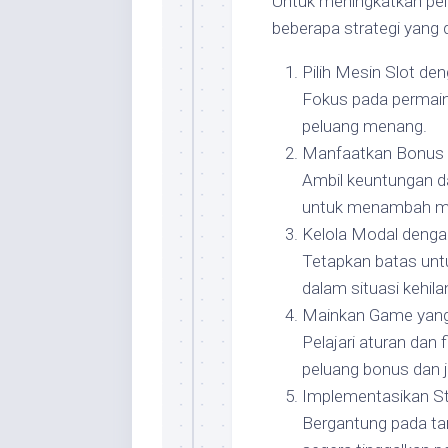
Untuk meningkatkan pelu
beberapa strategi yang 
Pilih Mesin Slot de
Fokus pada permain
peluang menang.
Manfaatkan Bonus 
Ambil keuntungan dar
untuk menambah mo
Kelola Modal denga
Tetapkan batas untu
dalam situasi kehila
Mainkan Game yan
Pelajari aturan dan
peluang bonus dan 
Implementasikan St
Bergantung pada ta