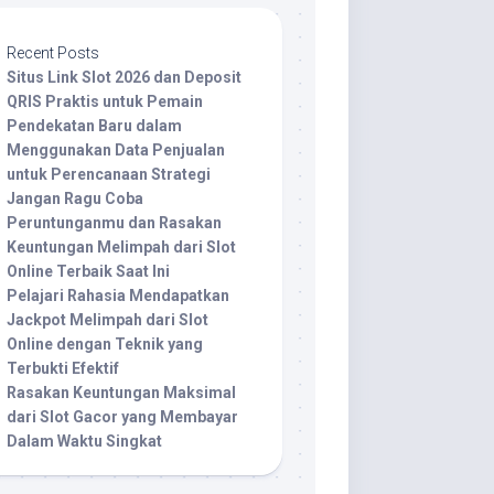
Recent Posts
Situs Link Slot 2026 dan Deposit
QRIS Praktis untuk Pemain
Pendekatan Baru dalam
Menggunakan Data Penjualan
untuk Perencanaan Strategi
Jangan Ragu Coba
Peruntunganmu dan Rasakan
Keuntungan Melimpah dari Slot
Online Terbaik Saat Ini
Pelajari Rahasia Mendapatkan
Jackpot Melimpah dari Slot
Online dengan Teknik yang
Terbukti Efektif
Rasakan Keuntungan Maksimal
dari Slot Gacor yang Membayar
Dalam Waktu Singkat