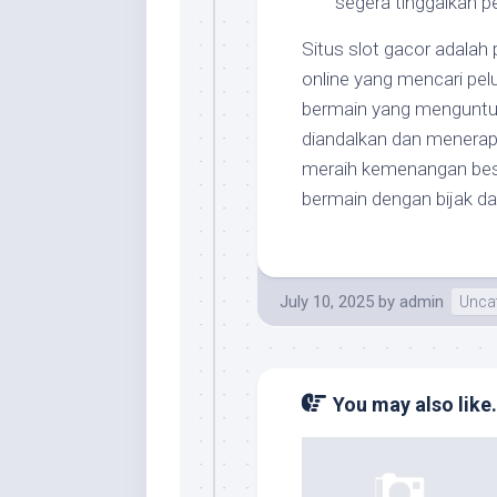
segera tinggalkan 
Situs slot gacor adalah 
online yang mencari pe
bermain yang menguntun
diandalkan dan menerapk
meraih kemenangan besar
bermain dengan bijak d
July 10, 2025
by
admin
Unca
You may also like.