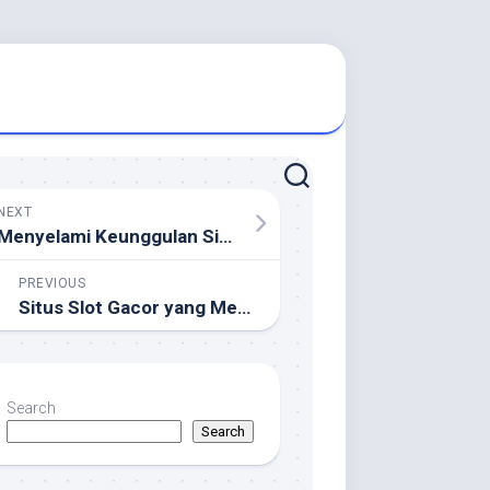
NEXT
Menyelami Keunggulan Situs Rans Slot sebagai Pilihan Terpercaya dalam Dunia Judi Online
PREVIOUS
Situs Slot Gacor yang Menawarkan Fitur Demo Gratis untuk Pemula
Search
Search