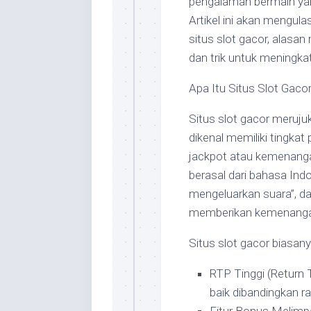
pengalaman bermain ya
Artikel ini akan mengul
situs slot gacor, alasa
dan trik untuk meningka
Apa Itu Situs Slot Gaco
Situs slot gacor meruju
dikenal memiliki tingka
jackpot atau kemenanga
berasal dari bahasa Indo
mengeluarkan suara”, da
memberikan kemenanga
Situs slot gacor biasany
RTP Tinggi (Return 
baik dibandingkan ra