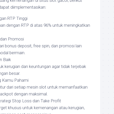
ang kemenangan di situs slot gacor, berikut
dapat diimplementasikan:
ngan RTP Tinggi
an dengan RTP di atas 96% untuk meningkatkan
dan Promosi
i bonus deposit, free spin, dan promosi lain
dal bermain.
n Baik
k kerugian dan keuntungan agar tidak terjebak
ngan besar.
g Kamu Pahami
 fitur dari setiap mesin slot untuk memanfaatkan
jackpot dengan maksimal.
rategi Stop Loss dan Take Profit
rget khusus untuk kemenangan atau kerugian,