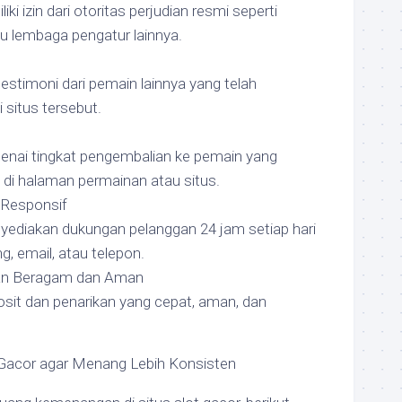
ki izin dari otoritas perjudian resmi seperti
 lembaga pengatur lainnya.
testimoni dari pemain lainnya yang telah
situs tersebut.
genai tingkat pengembalian ke pemain yang
di halaman permainan atau situs.
 Responsif
yediakan dukungan pelanggan 24 jam setiap hari
g, email, atau telepon.
n Beragam dan Aman
sit dan penarikan yang cepat, aman, dan
t Gacor agar Menang Lebih Konsisten