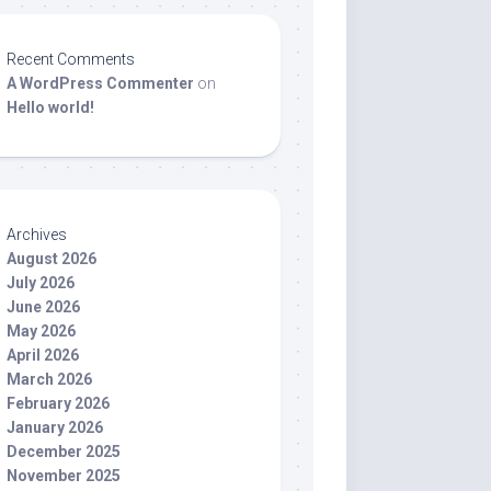
Recent Comments
A WordPress Commenter
on
Hello world!
Archives
August 2026
July 2026
June 2026
May 2026
April 2026
March 2026
February 2026
January 2026
December 2025
November 2025