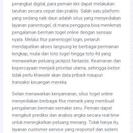
perangkat digital, para pemain kini dapat melakukan
taruhan secara cepat dan praktis. Salah satu platform
yang sedang naik daun adalah situs yang menyediakan
layanan panentogel, di mana pengguna bisa menikmati
pengalaman bermain togel online dengan sensasi
nyata. Melalui fitur panentogel login, petaruh
mendapatkan akses langsung ke berbagai permainan
lengkap, mulai dari toto togel hingga toto 4d yang
menawarkan peluang jackpot fantastis. Keamanan dan
kepercayaan menjadi prioritas utama, sehingga bettor
tidak perlu khawatir akan data pribadi maupun
transaksi keuangan mereka.
Selain menawarkan kenyamanan, situs togel online
menyediakan berbagai fitur menarik yang membuat
pengalaman bermain semakin seru. Pemain dapat
mengikuti prediksi dan analisis angka secara real-time
untuk meningkatkan peluang menang. Tidak hanya itu,
layanan customer service yang responsif dan sistem