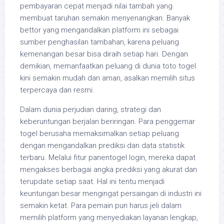
pembayaran cepat menjadi nilai tambah yang
membuat taruhan semakin menyenangkan. Banyak
bettor yang mengandalkan platform ini sebagai
sumber penghasilan tambahan, karena peluang
kemenangan besar bisa diraih setiap hari. Dengan
demikian, memanfaatkan peluang di dunia toto togel
kini semakin mudah dan aman, asalkan memilih situs
terpercaya dan resmi.
Dalam dunia perjudian daring, strategi dan
keberuntungan berjalan beriringan. Para penggemar
togel berusaha memaksimalkan setiap peluang
dengan mengandalkan prediksi dan data statistik
terbaru. Melalui fitur panentogel login, mereka dapat
mengakses berbagai angka prediksi yang akurat dan
terupdate setiap saat. Hal ini tentu menjadi
keuntungan besar mengingat persaingan di industri ini
semakin ketat. Para pemain pun harus jeli dalam
memilih platform yang menyediakan layanan lengkap,