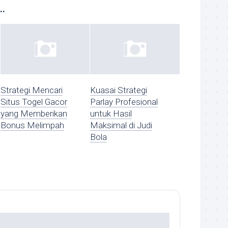
..
Strategi Mencari
Kuasai Strategi
Situs Togel Gacor
Parlay Profesional
yang Memberikan
untuk Hasil
Bonus Melimpah
Maksimal di Judi
Bola