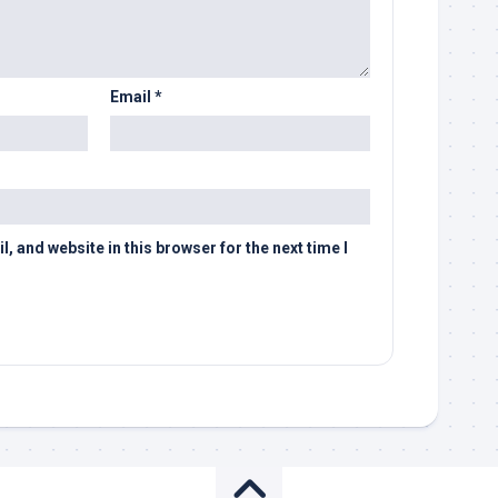
Email
*
 and website in this browser for the next time I