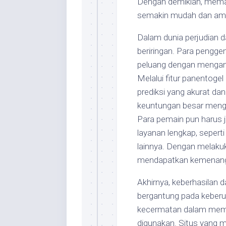
Dengan demikian, memanf
semakin mudah dan aman
Dalam dunia perjudian d
beriringan. Para pengg
peluang dengan menganda
Melalui fitur panentoge
prediksi yang akurat dan
keuntungan besar mengin
Para pemain pun harus 
layanan lengkap, seperti
lainnya. Dengan melakuk
mendapatkan kemenangan
Akhirnya, keberhasilan 
bergantung pada keberu
kecermatan dalam memil
digunakan. Situs yang 