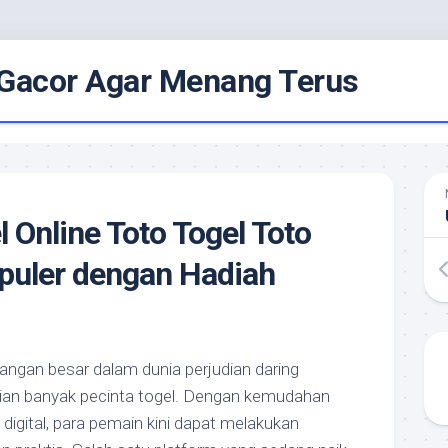
t Gacor Agar Menang Terus
l Online Toto Togel Toto
puler dengan Hadiah
ngan besar dalam dunia perjudian daring
ian banyak pecinta togel. Dengan kemudahan
digital, para pemain kini dapat melakukan