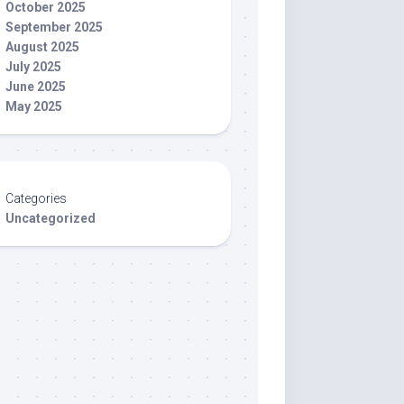
October 2025
September 2025
August 2025
July 2025
June 2025
May 2025
Categories
Uncategorized