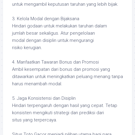
untuk mengambil keputusan taruhan yang lebih bijak.
3. Kelola Modal dengan Bijaksana
Hindari godaan untuk melakukan taruhan dalam
jumlah besar sekaligus. Atur pengelolaan
modal dengan disiplin untuk mengurangi
risiko kerugian.
4. Manfaatkan Tawaran Bonus dan Promosi
Ambil kesempatan dari bonus dan promosi yang
ditawarkan untuk meningkatkan peluang menang tanpa
harus menambah modal.
5. Jaga Konsistensi dan Disiplin
Hindari terpengaruh dengan hasil yang cepat. Tetap
konsisten mengikuti strategi dan prediksi dari
situs yang terpercaya.
Situs Toto Gacor menjadi pilihan utama bagi para